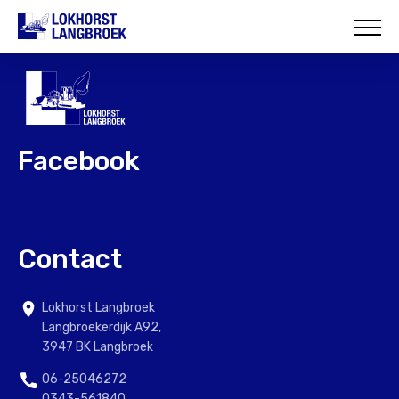
HOME
OVER ONS
WAT WIJ DOEN
Facebook
ONZE PROJECTEN
CONTACT
Contact
Lokhorst Langbroek
Langbroekerdijk A92,
3947 BK Langbroek
06-25046272
0343-561840