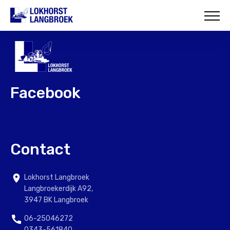
HOME
OVER ONS
WAT WIJ DOEN
Facebook
ONZE PROJECTEN
CONTACT
Contact
Lokhorst Langbroek
Langbroekerdijk A92,
3947 BK Langbroek
06-25046272
0343-561840