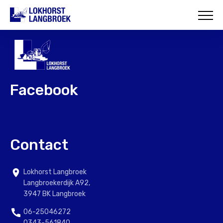
HOME
OVER ONS
WAT WIJ DOEN
Facebook
ONZE PROJECTEN
CONTACT
Contact
Lokhorst Langbroek
Langbroekerdijk A92,
3947 BK Langbroek
06-25046272
0343-561840