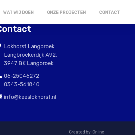
WAT WIJ DOEN
ONZE PROJECTEN
CONTACT
Contact
Lokhorst Langbroek
Langbroekerdijk A92,
3947 BK Langbroek
06-25046272
0343-561840
info@keeslokhorst.nl
Created by iOnline