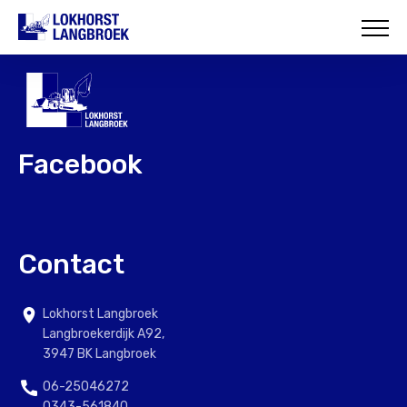
HOME
OVER ONS
WAT WIJ DOEN
Facebook
ONZE PROJECTEN
CONTACT
Contact
Lokhorst Langbroek
Langbroekerdijk A92,
3947 BK Langbroek
06-25046272
0343-561840