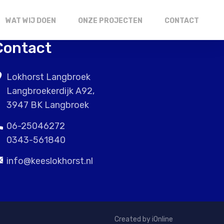
WAT WIJ DOEN
ONZE PROJECTEN
CONTACT
Contact
Lokhorst Langbroek
Langbroekerdijk A92,
3947 BK Langbroek
06-25046272
0343-561840
info@keeslokhorst.nl
Created by iOnline