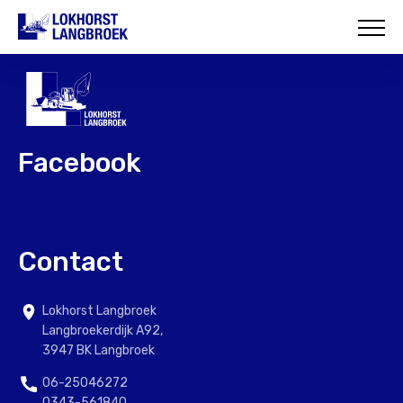
HOME
OVER ONS
WAT WIJ DOEN
Facebook
ONZE PROJECTEN
CONTACT
Contact
Lokhorst Langbroek
Langbroekerdijk A92,
3947 BK Langbroek
06-25046272
0343-561840