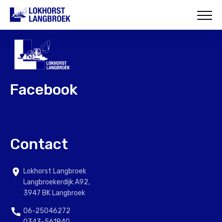
HOME
OVER ONS
WAT WIJ DOEN
Facebook
ONZE PROJECTEN
CONTACT
Contact
Lokhorst Langbroek
Langbroekerdijk A92,
3947 BK Langbroek
06-25046272
0343-561840