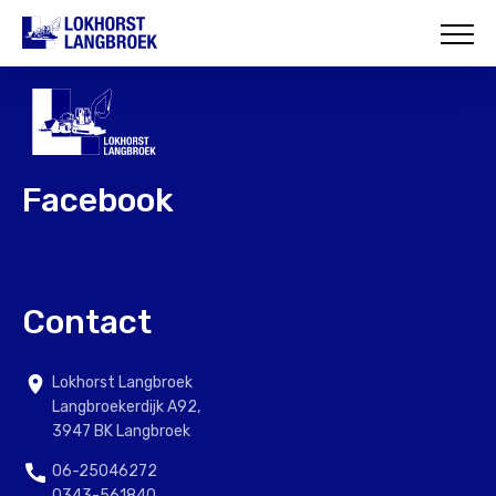
HOME
OVER ONS
WAT WIJ DOEN
Facebook
ONZE PROJECTEN
CONTACT
Contact
Lokhorst Langbroek
Langbroekerdijk A92,
3947 BK Langbroek
06-25046272
0343-561840