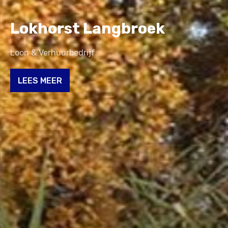
Lokhorst Langbroek
Grond- en sloopwerkzaamheden
LEES MEER