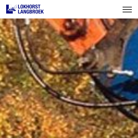
HOME
OVER ONS
WAT WIJ DOEN
ONZE PROJECTEN
CONTACT