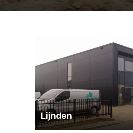
Lijnden