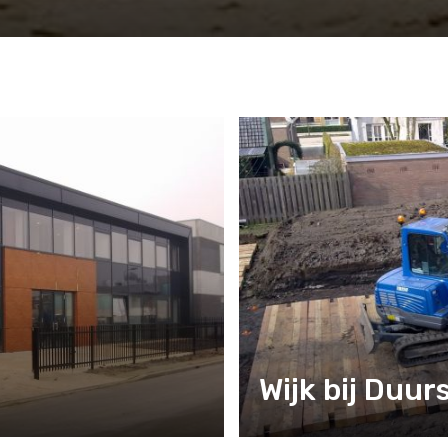
Wijk bij Duur