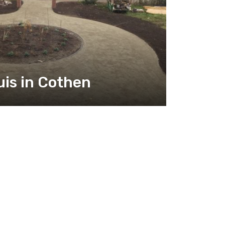
is in Cothen