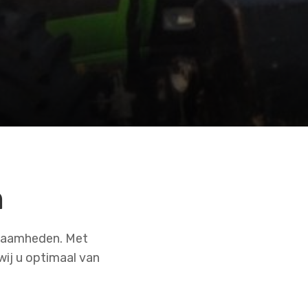
n
rkzaamheden. Met
ij u optimaal van