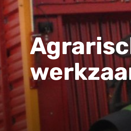
Agraris
werkza