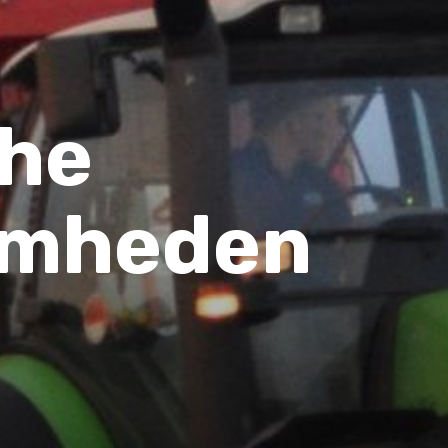
che
amheden