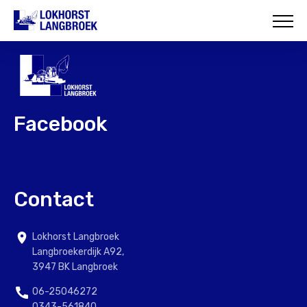
HOME
OVER ONS
WAT WIJ DOEN
Facebook
ONZE PROJECTEN
CONTACT
Contact
Lokhorst Langbroek
Langbroekerdijk A92,
3947 BK Langbroek
06-25046272
0343-561840