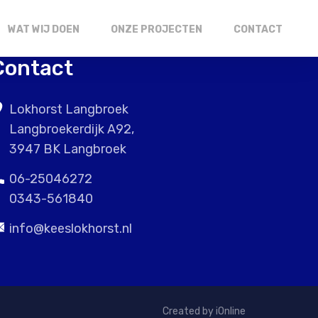
WAT WIJ DOEN
ONZE PROJECTEN
CONTACT
Contact
Lokhorst Langbroek
Langbroekerdijk A92,
3947 BK Langbroek
06-25046272
0343-561840
info@keeslokhorst.nl
Created by iOnline