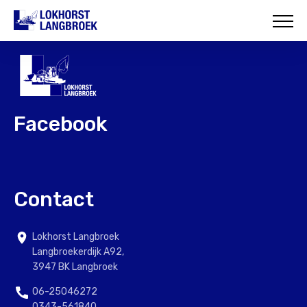
HOME
OVER ONS
WAT WIJ DOEN
Facebook
ONZE PROJECTEN
CONTACT
Contact
Lokhorst Langbroek
Langbroekerdijk A92,
3947 BK Langbroek
06-25046272
0343-561840