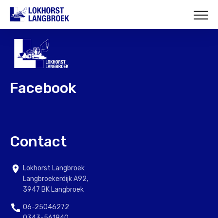
HOME
OVER ONS
WAT WIJ DOEN
Facebook
ONZE PROJECTEN
CONTACT
Contact
Lokhorst Langbroek
Langbroekerdijk A92,
3947 BK Langbroek
06-25046272
0343-561840