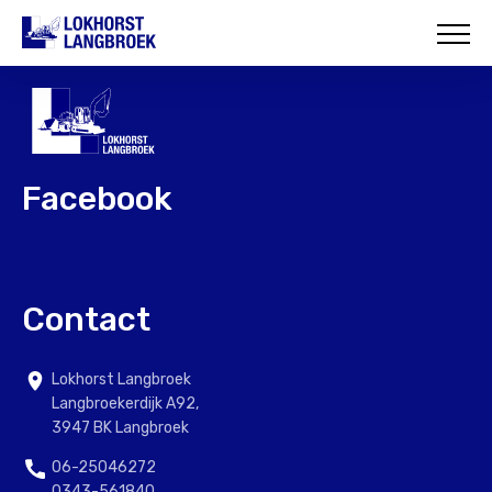
HOME
OVER ONS
WAT WIJ DOEN
Facebook
ONZE PROJECTEN
CONTACT
Contact
Lokhorst Langbroek
Langbroekerdijk A92,
3947 BK Langbroek
06-25046272
0343-561840