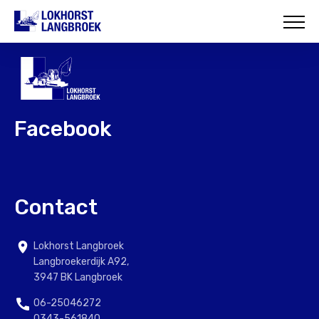
HOME
OVER ONS
WAT WIJ DOEN
Facebook
ONZE PROJECTEN
CONTACT
Contact
Lokhorst Langbroek
Langbroekerdijk A92,
3947 BK Langbroek
06-25046272
0343-561840