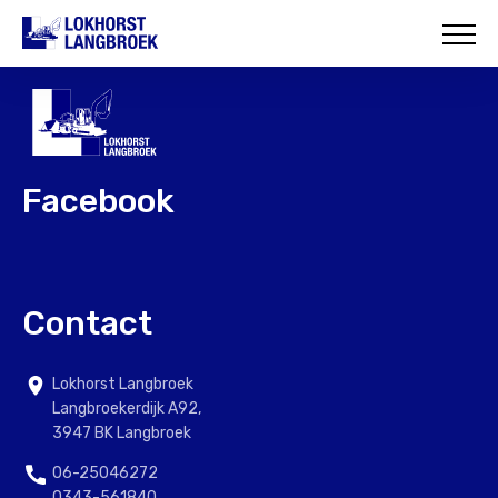
HOME
OVER ONS
WAT WIJ DOEN
Facebook
ONZE PROJECTEN
CONTACT
Contact
Lokhorst Langbroek
Langbroekerdijk A92,
3947 BK Langbroek
06-25046272
0343-561840