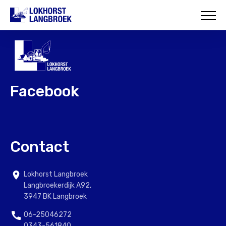
HOME
OVER ONS
WAT WIJ DOEN
Facebook
ONZE PROJECTEN
CONTACT
Contact
Lokhorst Langbroek
Langbroekerdijk A92,
3947 BK Langbroek
06-25046272
0343-561840