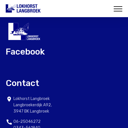
HOME
OVER ONS
WAT WIJ DOEN
Facebook
ONZE PROJECTEN
CONTACT
Contact
Lokhorst Langbroek
Langbroekerdijk A92,
3947 BK Langbroek
06-25046272
0343-561840