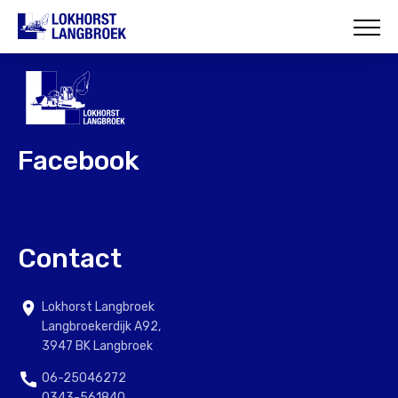
HOME
OVER ONS
WAT WIJ DOEN
Facebook
ONZE PROJECTEN
CONTACT
Contact
Lokhorst Langbroek
Langbroekerdijk A92,
3947 BK Langbroek
06-25046272
0343-561840