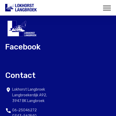
HOME
OVER ONS
WAT WIJ DOEN
Facebook
ONZE PROJECTEN
CONTACT
Contact
Lokhorst Langbroek
Langbroekerdijk A92,
3947 BK Langbroek
06-25046272
0343-561840