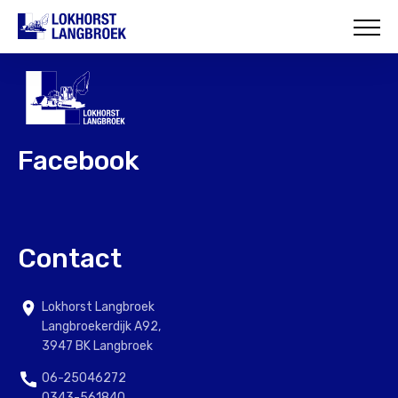
HOME
OVER ONS
WAT WIJ DOEN
Facebook
ONZE PROJECTEN
CONTACT
Contact
Lokhorst Langbroek
Langbroekerdijk A92,
3947 BK Langbroek
06-25046272
0343-561840