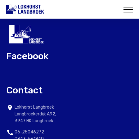
HOME
OVER ONS
WAT WIJ DOEN
Facebook
ONZE PROJECTEN
CONTACT
Contact
Lokhorst Langbroek
Langbroekerdijk A92,
3947 BK Langbroek
06-25046272
0343-561840