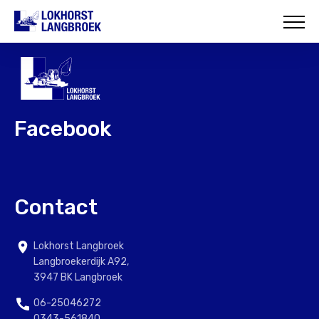
HOME
OVER ONS
WAT WIJ DOEN
Facebook
ONZE PROJECTEN
CONTACT
Contact
Lokhorst Langbroek
Langbroekerdijk A92,
3947 BK Langbroek
06-25046272
0343-561840