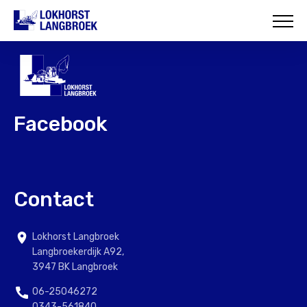
HOME
OVER ONS
WAT WIJ DOEN
Facebook
ONZE PROJECTEN
CONTACT
Contact
Lokhorst Langbroek
Langbroekerdijk A92,
3947 BK Langbroek
06-25046272
0343-561840