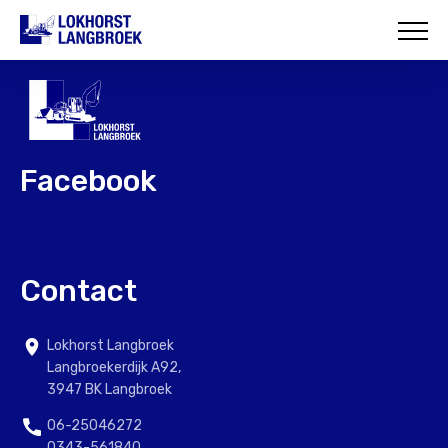
HOME
OVER ONS
WAT WIJ DOEN
Facebook
ONZE PROJECTEN
CONTACT
Contact
Lokhorst Langbroek
Langbroekerdijk A92,
3947 BK Langbroek
06-25046272
0343-561840