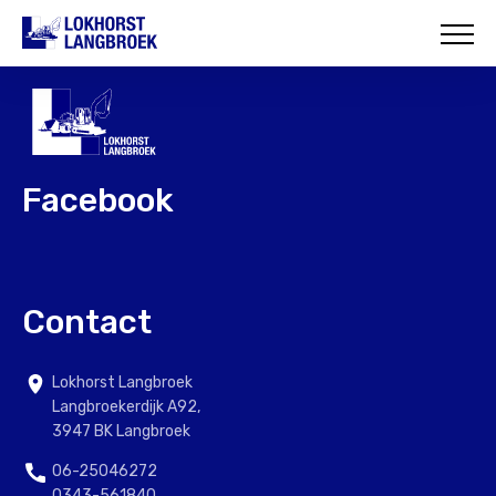
HOME
OVER ONS
WAT WIJ DOEN
Facebook
ONZE PROJECTEN
CONTACT
Contact
Lokhorst Langbroek
Langbroekerdijk A92,
3947 BK Langbroek
06-25046272
0343-561840