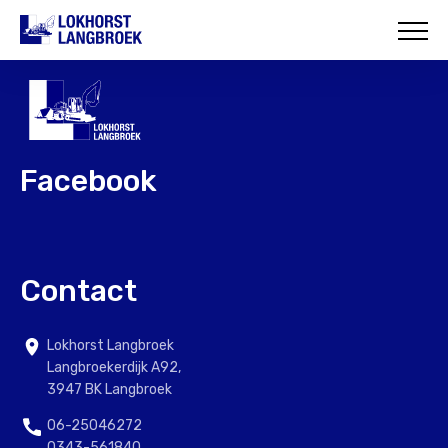
HOME
OVER ONS
WAT WIJ DOEN
Facebook
ONZE PROJECTEN
CONTACT
Contact
Lokhorst Langbroek
Langbroekerdijk A92,
3947 BK Langbroek
06-25046272
0343-561840