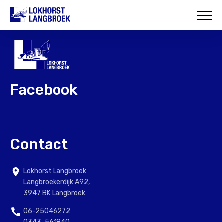
HOME
OVER ONS
WAT WIJ DOEN
Facebook
ONZE PROJECTEN
CONTACT
Contact
Lokhorst Langbroek
Langbroekerdijk A92,
3947 BK Langbroek
06-25046272
0343-561840