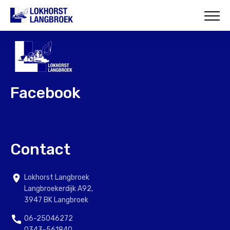
HOME
OVER ONS
WAT WIJ DOEN
Facebook
ONZE PROJECTEN
CONTACT
Contact
Lokhorst Langbroek
Langbroekerdijk A92,
3947 BK Langbroek
06-25046272
0343-561840