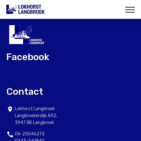
HOME
OVER ONS
WAT WIJ DOEN
Facebook
ONZE PROJECTEN
CONTACT
Contact
Lokhorst Langbroek
Langbroekerdijk A92,
3947 BK Langbroek
06-25046272
0343-561840